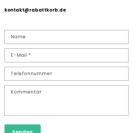
kontakt@rabattkorb.de
K
Name
o
n
E-Mail
*
t
a
k
Telefonnummer
t
f
Kommentar
o
r
m
u
l
Senden